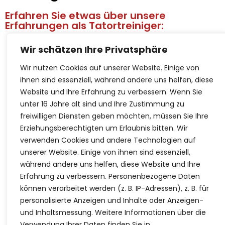
Erfahren Sie etwas über unsere
Erfahrungen als Tatortreiniger:
Wir schätzen Ihre Privatsphäre
Wir nutzen Cookies auf unserer Website. Einige von
Beruf Tatortreiniger: "Wenn wir kommen, sind
ihnen sind essenziell, während andere uns helfen, diese
die Toten schon weg"
Website und Ihre Erfahrung zu verbessern.
Wenn Sie
unter 16 Jahre alt sind und Ihre Zustimmung zu
Hier geht's zum Artikel:
Link
freiwilligen Diensten geben möchten, müssen Sie Ihre
Erziehungsberechtigten um Erlaubnis bitten.
Wir
verwenden Cookies und andere Technologien auf
unserer Website. Einige von ihnen sind essenziell,
während andere uns helfen, diese Website und Ihre
Maximilian Kreuzer ist Tatortreiniger. Im
Erfahrung zu verbessern.
Personenbezogene Daten
Arbeitspodcast erzählt er, auf was er achten
können verarbeitet werden (z. B. IP-Adressen), z. B. für
muss, wenn er eine Wohnung betritt und wie
personalisierte Anzeigen und Inhalte oder Anzeigen-
er mit Angehörigen umgeht.
und Inhaltsmessung.
Weitere Informationen über die
Verwendung Ihrer Daten finden Sie in