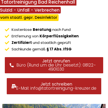
Tatortreinigung Bad Reichenhall
Suizid - Unfall - Verbrechen
vom staatl. gepr. Desinfektor
Kostenlose
Beratung
nach Fund
Entfernung von
Körperflüssigkeiten
Zertifiziert
und staatlich geprüft
Sachkunde gemäß
§ 17 Abs. IfSG
Jetzt anrufen
Büro (Rund um die Uhr besetzt): 08122-
4901030
Jetzt schreiben
E-Mail: info@tatortreinigung-kreuzer.de