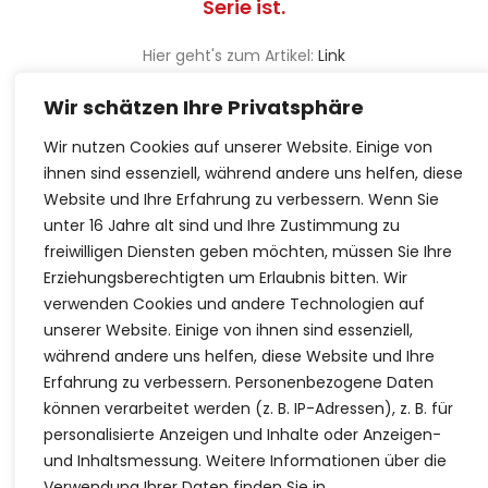
Serie ist.
Hier geht's zum Artikel:
Link
Wir schätzen Ihre Privatsphäre
Wir nutzen Cookies auf unserer Website. Einige von
ihnen sind essenziell, während andere uns helfen, diese
Website und Ihre Erfahrung zu verbessern.
Wenn Sie
unter 16 Jahre alt sind und Ihre Zustimmung zu
freiwilligen Diensten geben möchten, müssen Sie Ihre
Erziehungsberechtigten um Erlaubnis bitten.
Wir
verwenden Cookies und andere Technologien auf
Ansprechpartner: Maximilian Kreuzer
unserer Website. Einige von ihnen sind essenziell,
Ansprechpartnerin: Birgit Kreuzer
während andere uns helfen, diese Website und Ihre
Mobil:
0176 64225174
Erfahrung zu verbessern.
Personenbezogene Daten
Büro:
08122-4901030
können verarbeitet werden (z. B. IP-Adressen), z. B. für
personalisierte Anzeigen und Inhalte oder Anzeigen-
Mail:
info@tatortreinigung-kreuzer.de
und Inhaltsmessung.
Weitere Informationen über die
Verwendung Ihrer Daten finden Sie in